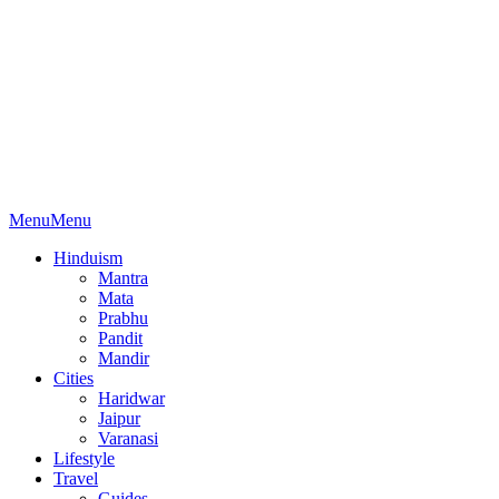
Menu
Menu
Hinduism
Mantra
Mata
Prabhu
Pandit
Mandir
Cities
Haridwar
Jaipur
Varanasi
Lifestyle
Travel
Guides